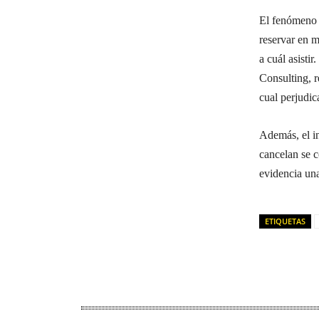
El fenómeno 
reservar en m
a cuál asisti
Consulting, r
cual perjudic
Además, el i
cancelan se c
evidencia una
ETIQUETAS