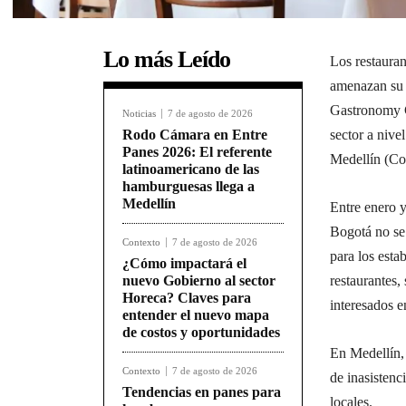
Lo más Leído
Los restauran
amenazan su e
Gastronomy C
Noticias
7 de agosto de 2026
Rodo Cámara en Entre
sector a niv
Panes 2026: El referente
Medellín (Co
latinoamericano de las
hamburguesas llega a
Medellín
Entre enero y
Bogotá no se
Contexto
7 de agosto de 2026
para los esta
¿Cómo impactará el
nuevo Gobierno al sector
restaurantes,
Horeca? Claves para
interesados en
entender el nuevo mapa
de costos y oportunidades
En Medellín,
Contexto
7 de agosto de 2026
de inasistenc
Tendencias en panes para
locales.