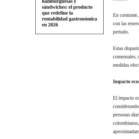
hamburguesas y
sándwiches: el producto
que redefine la
En contraste
rentabilidad gastronómica
con las reser
en 2026
periodo.
Estas dispari
comensales, 
medidas efect
Impacto eco
El impacto ec
considerando
personas dia
colombianos,
aproximadame