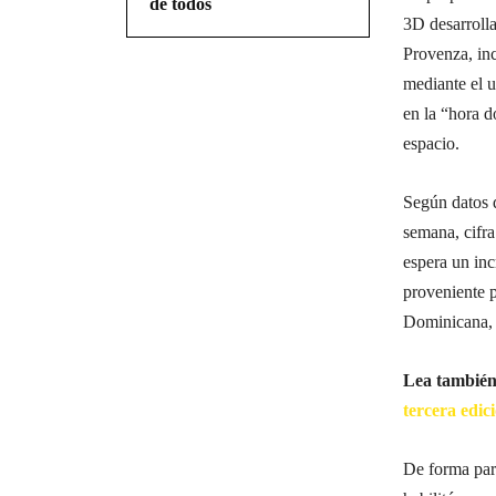
de todos
3D desarrolla
Provenza, inc
mediante el u
en la “hora d
espacio.
Según datos d
semana, cifra
espera un inc
proveniente 
Dominicana, 
Lea tambié
tercera edic
De forma par