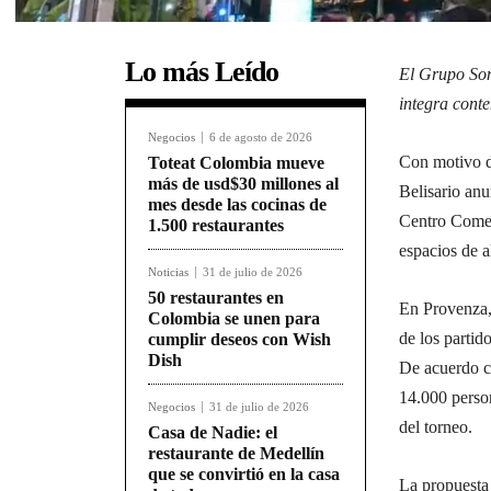
Lo más Leído
El Grupo Somo
integra conte
Negocios
6 de agosto de 2026
Con motivo d
Toteat Colombia mueve
más de usd$30 millones al
Belisario anu
mes desde las cocinas de
Centro Comerc
1.500 restaurantes
espacios de al
Noticias
31 de julio de 2026
50 restaurantes en
En Provenza, 
Colombia se unen para
de los partid
cumplir deseos con Wish
Dish
De acuerdo co
14.000 person
Negocios
31 de julio de 2026
del torneo.
Casa de Nadie: el
restaurante de Medellín
que se convirtió en la casa
La propuesta 