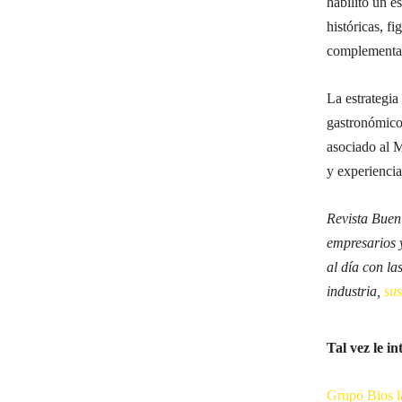
habilitó un e
históricas, fi
complementar 
La estrategia
gastronómico
asociado al 
y experiencia
Revista Buen
empresarios 
al día con la
industria,
su
Tal vez le in
Grupo Bios l