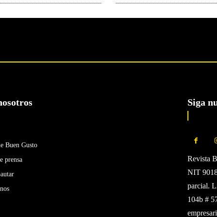
nosotros
Siga n
de Buen Gusto
Revista 
e prensa
NIT 90185
autar
parcial. 
enos
104b # 5
empresari