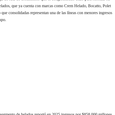
helados, que ya cuenta con marcas como Crem Helado, Bocatto, Polet
 que consolidadas representan una de las líneas con menores ingresos
upo.
l segmento de helados reportó en 2025 ingresos por $858.000 millones,