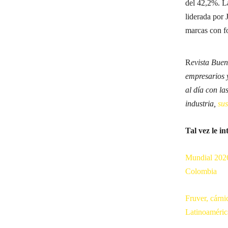
del 42,2%. L
liderada por 
marcas con fo
R
evista Buen
empresarios 
al día con la
industria,
su
Tal vez le in
Mundial 2026 
Colombia
Fruver, cárni
Latinoaméric