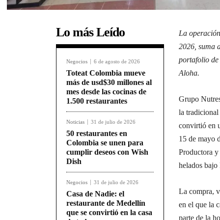
Lo más Leído
La operación
2026, suma a
portafolio de
Negocios
6 de agosto de 2026
Toteat Colombia mueve
Aloha.
más de usd$30 millones al
mes desde las cocinas de
Grupo Nutresa
1.500 restaurantes
la tradiciona
Noticias
31 de julio de 2026
convirtió en 
50 restaurantes en
15 de mayo d
Colombia se unen para
cumplir deseos con Wish
Productora y
Dish
helados bajo
Negocios
31 de julio de 2026
La compra, v
Casa de Nadie: el
restaurante de Medellín
en el que la
que se convirtió en la casa
parte de la h