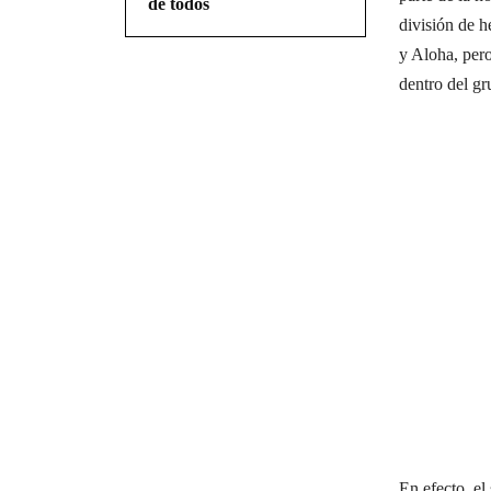
de todos
división de 
y Aloha, pero
dentro del gr
En efecto, e