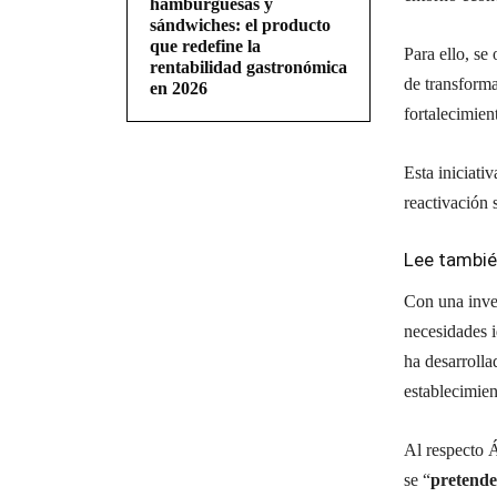
hamburguesas y
sándwiches: el producto
que redefine la
Para ello, se
rentabilidad gastronómica
de transforma
en 2026
fortalecimien
Esta iniciat
reactivación 
Lee tambi
Con una inver
necesidades i
ha desarrolla
establecimien
Al respecto 
se “
pretende