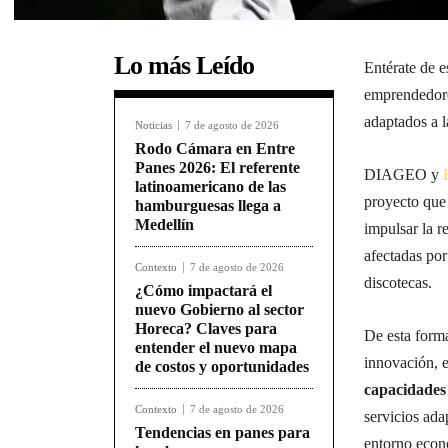
Lo más Leído
Entérate de e
emprendedore
adaptados a l
Noticias
7 de agosto de 2026
Rodo Cámara en Entre
Panes 2026: El referente
DIAGEO y
latinoamericano de las
proyecto que 
hamburguesas llega a
Medellín
impulsar la r
afectadas por
Contexto
7 de agosto de 2026
discotecas.
¿Cómo impactará el
nuevo Gobierno al sector
Horeca? Claves para
De esta form
entender el nuevo mapa
innovación,
de costos y oportunidades
capacidades
Contexto
7 de agosto de 2026
servicios ada
Tendencias en panes para
entorno eco