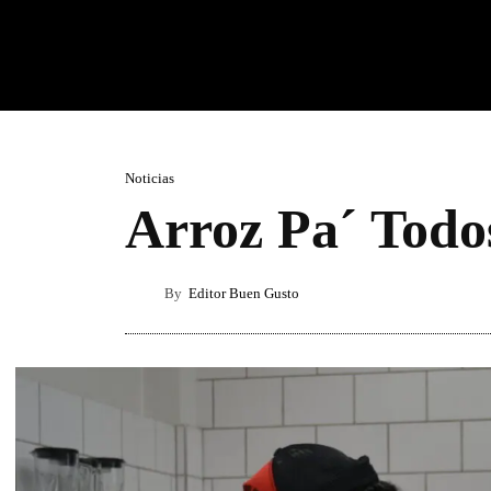
Noticias
Arroz Pa´ Todos
By
Editor Buen Gusto