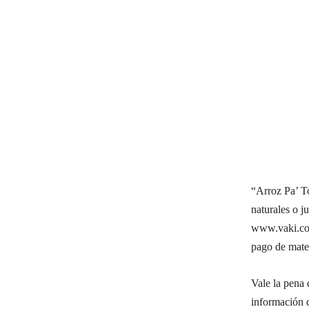
“Arroz Pa’ T
naturales o j
www.vaki.co/v
pago de mater
Vale la pena 
información d