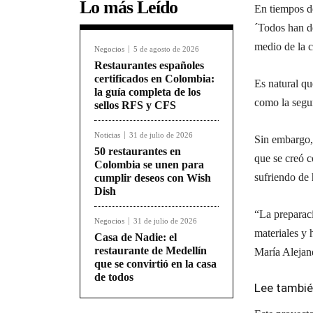
Lo más Leído
En tiempos d
´Todos han de
medio de la cr
Negocios
5 de agosto de 2026
Restaurantes españoles
certificados en Colombia:
Es natural q
la guía completa de los
como la segur
sellos RFS y CFS
Noticias
31 de julio de 2026
Sin embargo, 
50 restaurantes en
que se creó c
Colombia se unen para
sufriendo de
cumplir deseos con Wish
Dish
“La preparaci
Negocios
31 de julio de 2026
materiales y
Casa de Nadie: el
restaurante de Medellín
María Alejand
que se convirtió en la casa
de todos
Lee tambi