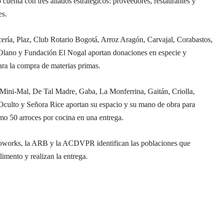
 cuenta con tres aliados estratégicos: proveedores, restaurantes y
es.
ería, Plaz, Club Rotario Bogotá, Arroz Aragón, Carvajal, Corabastos,
Olano y Fundación El Nogal aportan donaciones en especie y
ara la compra de materias primas.
, Mini-Mal, De Tal Madre, Gaba, La Monferrina, Gaitán, Criolla,
Oculto y Señora Rice aportan su espacio y su mano de obra para
mo 50 arroces por cocina en una entrega.
oworks, la ARB y la ACDVPR identifican las poblaciones que
alimento y realizan la entrega.