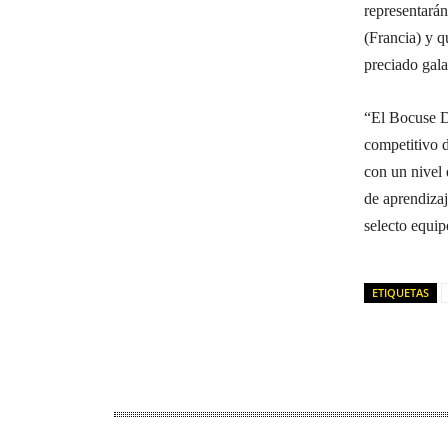
representarán
(Francia) y q
preciado gal
“El Bocuse D
competitivo 
con un nivel 
de aprendizaj
selecto equi
ETIQUETAS