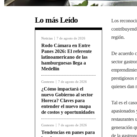
Lo más Leído
Los reconoci
contribuyendo
región.
Noticias
7 de agosto de 2026
Rodo Cámara en Entre
Panes 2026: El referente
De acuerdo c
latinoamericano de las
sector gastro
hamburguesas llega a
Medellín
emprendimien
prestigiosos
Contexto
7 de agosto de 2026
quienes dan m
¿Cómo impactará el
nuevo Gobierno al sector
Horeca? Claves para
Tal es el ca
entender el nuevo mapa
apasionados y
de costos y oportunidades
restaurantes
Contexto
7 de agosto de 2026
generación q
Tendencias en panes para
de la gastron