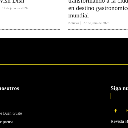
Wish Dish
transformando a la ciu
en destino gastronómic
31 de julio de 2026
mundial
Noticias
27 de julio de 2026
nosotros
Siga n
de Buen Gusto
Revista 
e prensa