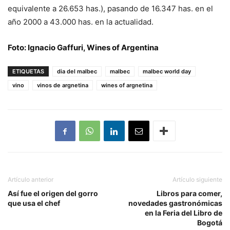
equivalente a 26.653 has.), pasando de 16.347 has. en el
año 2000 a 43.000 has. en la actualidad.
Foto: Ignacio Gaffuri, Wines of Argentina
ETIQUETAS
dia del malbec
malbec
malbec world day
vino
vinos de argnetina
wines of argnetina
Artículo anterior
Artículo siguiente
Así fue el origen del gorro
Libros para comer,
que usa el chef
novedades gastronómicas
en la Feria del Libro de
Bogotá