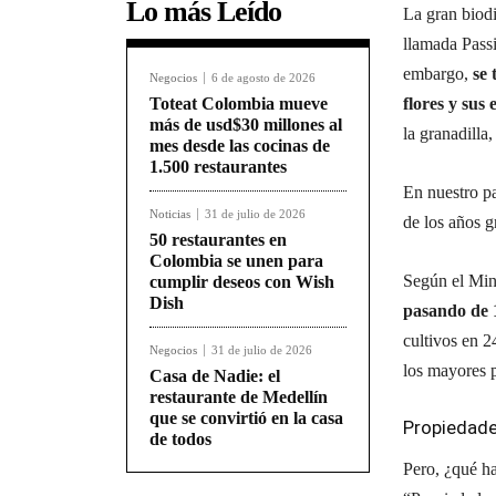
Lo más Leído
La gran biodi
llamada Passi
embargo,
se 
Negocios
6 de agosto de 2026
Toteat Colombia mueve
flores y sus 
más de usd$30 millones al
la granadilla,
mes desde las cocinas de
1.500 restaurantes
En nuestro pa
Noticias
31 de julio de 2026
de los años g
50 restaurantes en
Colombia se unen para
Según el Mini
cumplir deseos con Wish
Dish
pasando de 
cultivos en 
Negocios
31 de julio de 2026
los mayores 
Casa de Nadie: el
restaurante de Medellín
que se convirtió en la casa
Propiedade
de todos
Pero, ¿qué ha