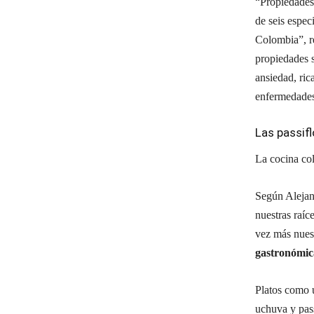
“Propiedades 
de seis espec
Colombia”, re
propiedades 
ansiedad, ric
enfermedades
Las passif
La cocina col
Según Alejan
nuestras raíc
vez más nues
gastronómic
Platos como 
uchuva y pass