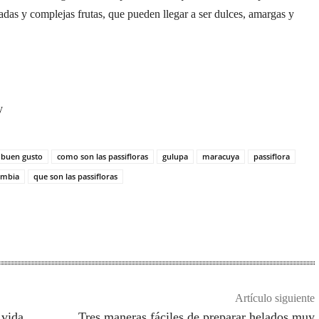
adas y complejas frutas, que pueden llegar a ser dulces, amargas y
y
buen gusto
como son las passifloras
gulupa
maracuya
passiflora
ombia
que son las passifloras
Artículo siguiente
 vida
Tres maneras fáciles de preparar helados muy