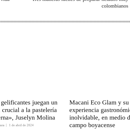
colombianos
gelificantes juegan un
Macani Eco Glam y su
 crucial a la pastelería
experiencia gastronómi
rna», Juselyn Molina
inolvidable, en medio d
campo boyacense
tura
1 de abril de 2024