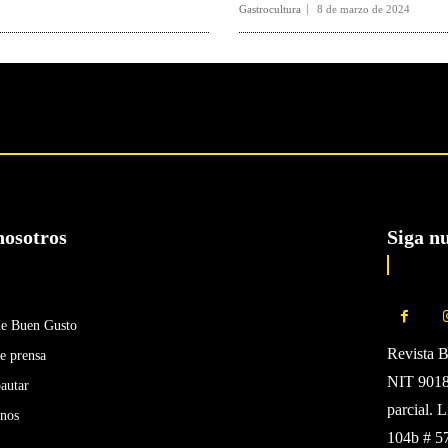
Gastrocultura
8 de marzo de 2024
nosotros
Siga n
de Buen Gusto
Revista 
e prensa
NIT 90185
autar
parcial. 
enos
104b # 5