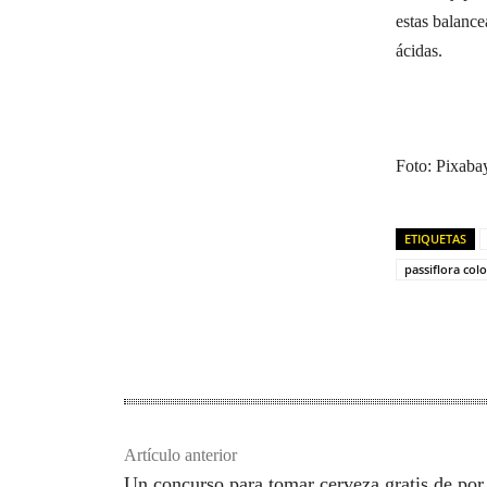
estas balance
ácidas.
Foto: Pixaba
ETIQUETAS
passiflora col
Artículo anterior
Un concurso para tomar cerveza gratis de por