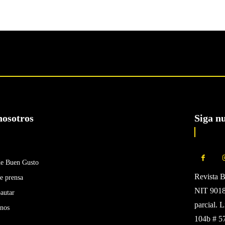
nosotros
Siga n
de Buen Gusto
Revista 
e prensa
NIT 90185
autar
parcial. 
enos
104b # 5