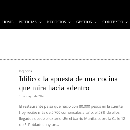
HOME
NOTICIAS
NEGOCIOS
GESTIÓN
CONTEXTO
Negocios
Idílico: la apuesta de una cocina
que mira hacia adentro
1 de mayo de 2026
El restaurante paisa que nació con 80.000 pesos en la cuenta
hoy recibe más de 5.700 comensales al año, el 58% de ellos
llegados desde el exterior.En el barrio Manila, sobre la Calle 12
de El Poblado, hay un...