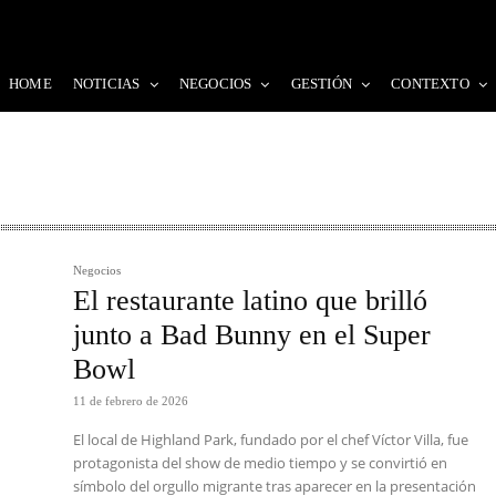
HOME
NOTICIAS
NEGOCIOS
GESTIÓN
CONTEXTO
Negocios
El restaurante latino que brilló
junto a Bad Bunny en el Super
Bowl
11 de febrero de 2026
El local de Highland Park, fundado por el chef Víctor Villa, fue
protagonista del show de medio tiempo y se convirtió en
símbolo del orgullo migrante tras aparecer en la presentación