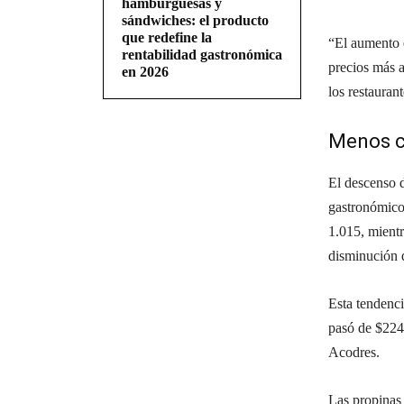
hamburguesas y
sándwiches: el producto
que redefine la
“El aumento e
rentabilidad gastronómica
precios más a
en 2026
los restauran
Menos c
El descenso d
gastronómico
1.015, mient
disminución d
Esta tendenci
pasó de $224
Acodres.
Las propinas