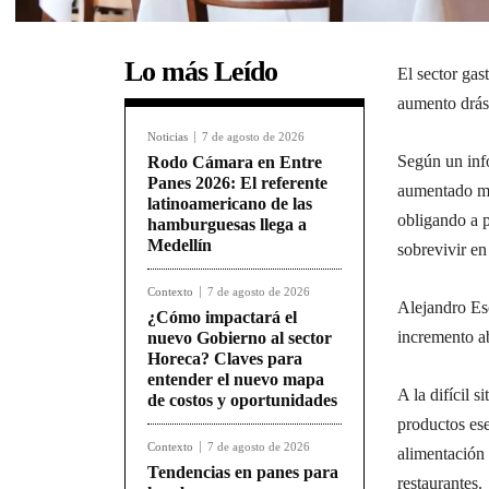
Lo más Leído
El sector gas
aumento drást
Noticias
7 de agosto de 2026
Según un info
Rodo Cámara en Entre
Panes 2026: El referente
aumentado má
latinoamericano de las
obligando a p
hamburguesas llega a
Medellín
sobrevivir e
Contexto
7 de agosto de 2026
Alejandro Es
¿Cómo impactará el
incremento ab
nuevo Gobierno al sector
Horeca? Claves para
entender el nuevo mapa
A la difícil 
de costos y oportunidades
productos ese
Contexto
7 de agosto de 2026
alimentación 
Tendencias en panes para
restaurantes.