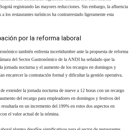
Bogotá registrando las mayores reducciones. Sin embargo, la afluencia
s a los restaurantes turísticos ha contrarrestado ligeramente esta
ción por la reforma laboral
tronómico también enfrenta incertidumbre ante la propuesta de reforma
Cámara del Sector Gastronómico de la ANDI ha señalado que la
la jornada nocturna y el aumento de los recargos en domingos y
ían encarecer la contratación formal y dificultar la gestión operativa.
 de extender la jornada nocturna de nueve a 12 horas con un recargo
 aumento del recargo para empleadores en domingos y festivos del
resultaría en un incremento del 199% en estos dos aspectos en
on el valor actual de la nómina.
aboral plantea desafíos significativos para el sector de restaurantes,