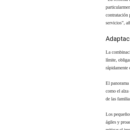
particularmen
contratación 
servicios”, a
Adaptaci
La combinació
límite, obli
rápidamente o
El panorama p
como el alza
de las famili
Los pequeños
ágiles y proa
mitigar el im