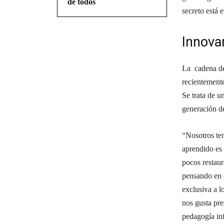
de todos
secreto está e
Innova
La cadena de
recientemente
Se trata de u
generación de
“Nosotros te
aprendido es 
pocos restau
pensando en e
exclusiva a l
nos gusta pre
pedagogía inf