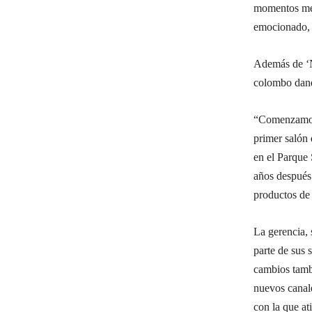
momentos memo
emocionado, 
Además de ‘Nu
colombo dané
“Comenzamos 
primer salón 
en el Parque 
años después 
productos de 
La gerencia, 
parte de sus 
cambios tambi
nuevos canale
con la que at