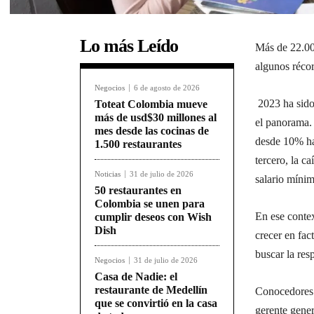
Lo más Leído
Más de 22.00
algunos réco
Negocios
6 de agosto de 2026
2023 ha sido
Toteat Colombia mueve
más de usd$30 millones al
el panorama. 
mes desde las cocinas de
desde 10% ha
1.500 restaurantes
tercero, la c
Noticias
31 de julio de 2026
salario míni
50 restaurantes en
Colombia se unen para
En ese contex
cumplir deseos con Wish
Dish
crecer en fac
buscar la res
Negocios
31 de julio de 2026
Casa de Nadie: el
restaurante de Medellín
Conocedores 
que se convirtió en la casa
gerente gener