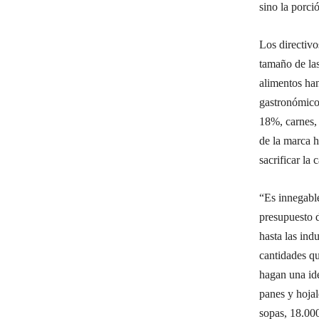
sino la porci
Los directiv
tamaño de la
alimentos han
gastronómico
18%, carnes, 
de la marca h
sacrificar la 
“Es innegable
presupuesto d
hasta las ind
cantidades q
hagan una id
panes y hoja
sopas, 18.000