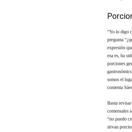
Porcio
“Yo lo digo 
pregunta “¿q
expresión que
esa es, ha si
porciones gen
gastronómico
somos el luga
comenta Sáe
Basta revisar
comensales sa
“no puedo cre
sirvan porcio