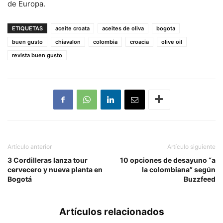
de Europa.
ETIQUETAS
aceite croata
aceites de oliva
bogota
buen gusto
chiavalon
colombia
croacia
olive oil
revista buen gusto
Artículo anterior
Artículo siguiente
3 Cordilleras lanza tour
10 opciones de desayuno “a
cervecero y nueva planta en
la colombiana” según
Bogotá
Buzzfeed
Artículos relacionados