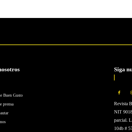
nosotros
Siga n
de Buen Gusto
Revista 
e prensa
NIT 90185
autar
parcial. 
enos
104b # 5