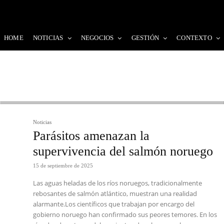
HOME
NOTICIAS
NEGOCIOS
GESTIÓN
CONTEXTO
Noticias
Parásitos amenazan la
supervivencia del salmón noruego
15 de septiembre de 2025
Las aguas heladas de los ríos noruegos, tradicionalmente
rebosantes de salmón atlántico, muestran una realidad
alarmante.Los científicos que trabajan por encargo del
gobierno noruego han confirmado sus peores temores. En los