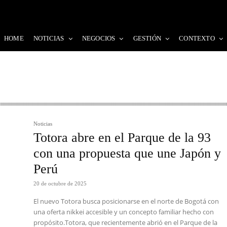
HOME
NOTICIAS
NEGOCIOS
GESTIÓN
CONTEXTO
Noticias
Totora abre en el Parque de la 93
con una propuesta que une Japón y
Perú
20 de octubre de 2025
El nuevo Totora busca posicionarse en el norte de Bogotá con
una oferta nikkei accesible y un concepto familiar hecho con
propósito.Totora, que recientemente abrió en el Parque de la