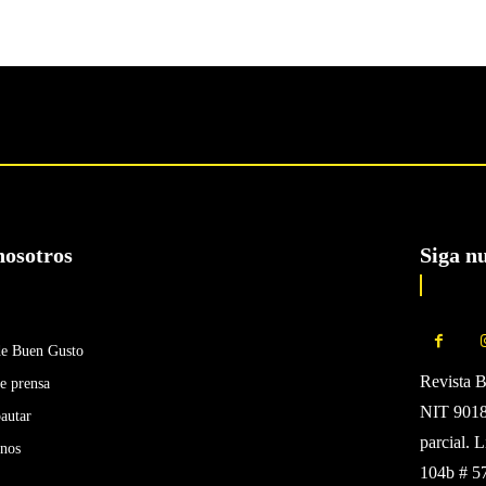
nosotros
Siga n
de Buen Gusto
Revista 
e prensa
NIT 90185
autar
parcial. 
enos
104b # 5