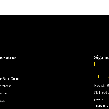
nosotros
Siga n
de Buen Gusto
Revista 
e prensa
NIT 90185
autar
parcial. 
enos
104b # 5