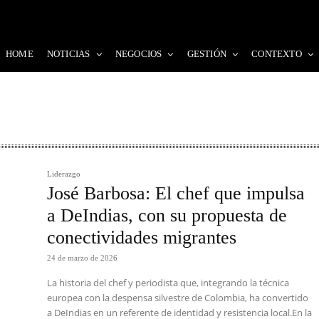
HOME
NOTICIAS
NEGOCIOS
GESTIÓN
CONTEXTO
Liderazgo
José Barbosa: El chef que impulsa
a DeIndias, con su propuesta de
conectividades migrantes
24 de marzo de 2026
La historia del chef y periodista que, integrando la técnica
europea con la despensa silvestre de Colombia, ha convertido
a DeIndias en un referente de identidad y resistencia local.En la