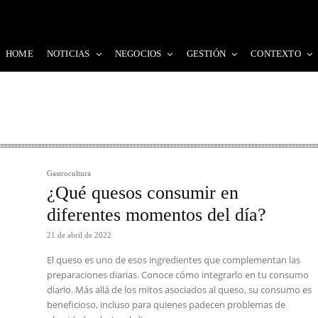
HOME
NOTICIAS
NEGOCIOS
GESTIÓN
CONTEXTO
Gastrocultura
¿Qué quesos consumir en
diferentes momentos del día?
21 de abril de 2022
El queso es uno de esos ingredientes que complementan las
preparaciones diarias. Conoce cómo integrarlo en tu consumo
diario. Más allá de los mitos asociados al queso, su consumo es
beneficioso, incluso para quienes padecen problemas de