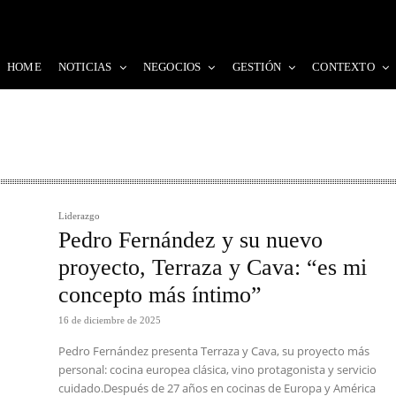
HOME
NOTICIAS
NEGOCIOS
GESTIÓN
CONTEXTO
Liderazgo
Pedro Fernández y su nuevo
proyecto, Terraza y Cava: “es mi
concepto más íntimo”
16 de diciembre de 2025
Pedro Fernández presenta Terraza y Cava, su proyecto más
personal: cocina europea clásica, vino protagonista y servicio
cuidado.Después de 27 años en cocinas de Europa y América