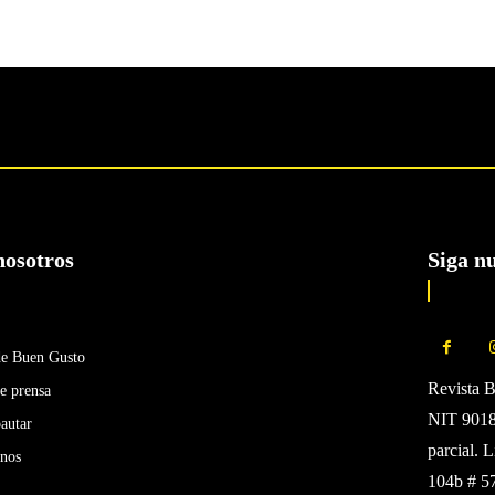
nosotros
Siga n
de Buen Gusto
Revista 
e prensa
NIT 90185
autar
parcial. 
enos
104b # 5