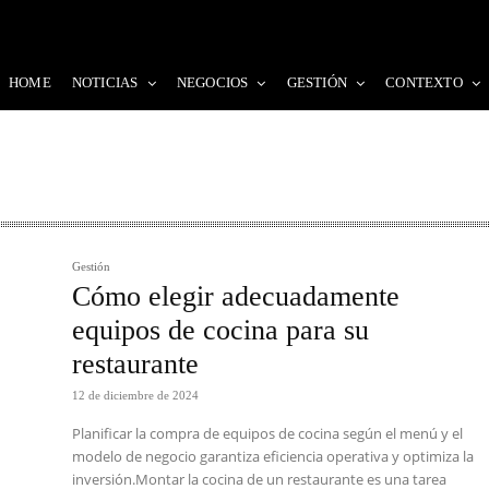
HOME
NOTICIAS
NEGOCIOS
GESTIÓN
CONTEXTO
Gestión
Cómo elegir adecuadamente
equipos de cocina para su
restaurante
12 de diciembre de 2024
Planificar la compra de equipos de cocina según el menú y el
modelo de negocio garantiza eficiencia operativa y optimiza la
inversión.Montar la cocina de un restaurante es una tarea