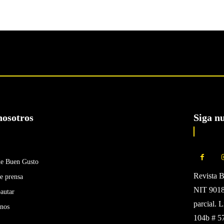
nosotros
Siga n
de Buen Gusto
Revista 
e prensa
NIT 90185
autar
parcial. 
enos
104b # 5