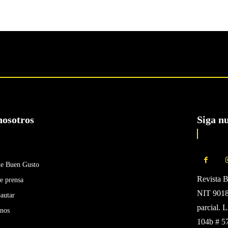
nosotros
Siga n
de Buen Gusto
Revista 
e prensa
NIT 90185
autar
parcial. 
enos
104b # 5