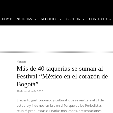
HOME
NOTICIAS
NEGOCIOS
GESTIÓN
CONTEXTO
Noticias
Más de 40 taquerías se suman al
Festival “México en el corazón de
Bogotá”
29 de octubre de 2025
El evento gastronómico y cultural, que se realizará el 31 de
octubre y 1 de noviembre en el Parque de los Periodistas,
reunirá propuestas culinarias mexicanas, presentaciones