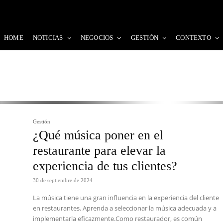
HOME
NOTICIAS
NEGOCIOS
GESTIÓN
CONTEXTO
Gestión
¿Qué música poner en el
restaurante para elevar la
experiencia de tus clientes?
30 de septiembre de 2024
La música tiene una gran influencia en la experiencia del cliente
en restaurantes. Aprenda a seleccionar la música adecuada y a
implementarla eficazmente.Como restaurador, es común