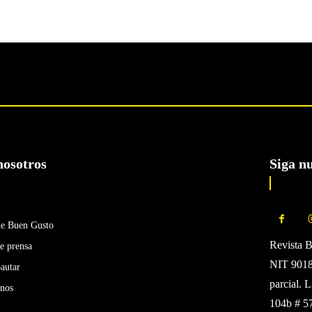
nosotros
Siga n
de Buen Gusto
Revista 
e prensa
NIT 90185
autar
parcial. 
enos
104b # 5