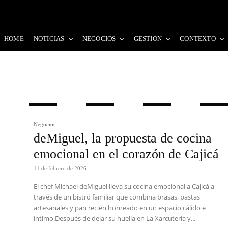
HOME
NOTICIAS
NEGOCIOS
GESTIÓN
CONTEXTO
Negocios
deMiguel, la propuesta de cocina
emocional en el corazón de Cajicá
11 de febrero de 2026
El chef Michael deMiguel lleva su cocina emocional a Cajicá a
través de un bistró familiar que combina brasas, pastas
artesanales y pan recién horneado en un espacio cálido e
íntimo.Después de dejar su huella en La Xarcutería y...