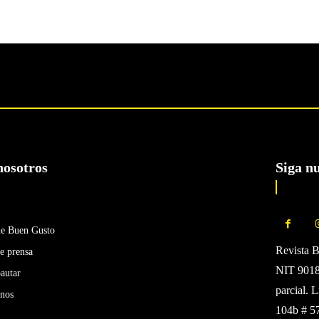
nosotros
Siga n
de Buen Gusto
Revista 
e prensa
NIT 90185
autar
parcial. 
enos
104b # 5