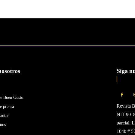
nosotros
Siga n
de Buen Gusto
Revista 
e prensa
NIT 90185
autar
parcial. 
enos
104b # 5