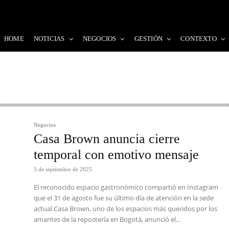
HOME
NOTICIAS
NEGOCIOS
GESTIÓN
CONTEXTO
Negocios
Casa Brown anuncia cierre
temporal con emotivo mensaje
3 de septiembre de 2025
El reconocido espacio gastronómico compartió en Instagram
que el 31 de agosto fue su último día de atención en la sede
actual.Casa Brown, uno de los espacios más queridos por los
amantes de la repostería en Bogotá, anunció el...