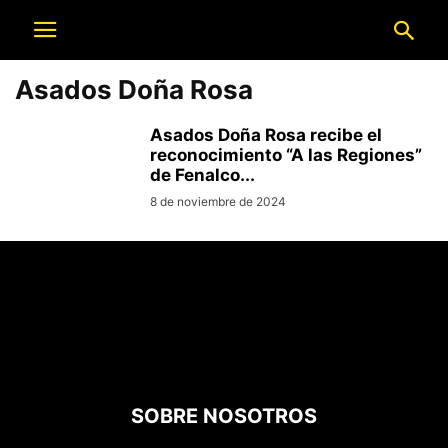
Asados Doña Rosa
Asados Doña Rosa recibe el
reconocimiento “A las Regiones”
de Fenalco...
8 de noviembre de 2024
SOBRE NOSOTROS