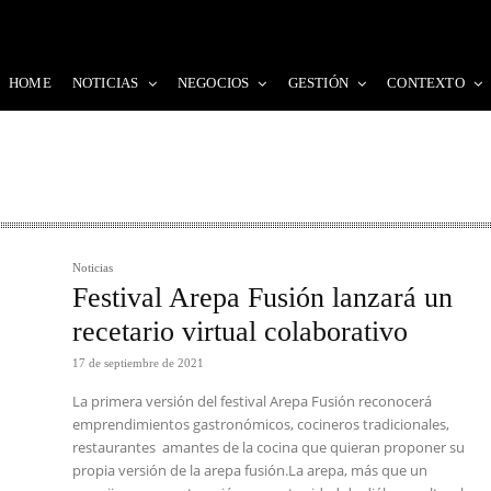
HOME
NOTICIAS
NEGOCIOS
GESTIÓN
CONTEXTO
Noticias
Festival Arepa Fusión lanzará un
recetario virtual colaborativo
17 de septiembre de 2021
La primera versión del festival Arepa Fusión reconocerá
emprendimientos gastronómicos, cocineros tradicionales,
restaurantes amantes de la cocina que quieran proponer su
propia versión de la arepa fusión.La arepa, más que un