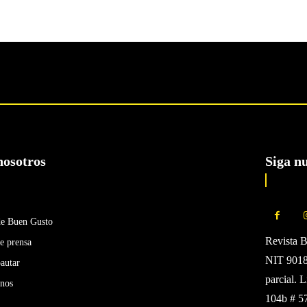
nosotros
Siga n
de Buen Gusto
Revista 
e prensa
NIT 90185
autar
parcial. 
enos
104b # 5