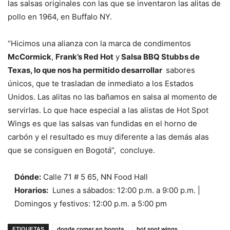
las salsas originales con las que se inventaron las alitas de
pollo en 1964, en Buffalo NY.
“Hicimos una alianza con la marca de condimentos
McCormick
,
Frank’s Red Hot
y
Salsa BBQ Stubbs de
Texas, lo que nos ha permitido desarrollar
sabores
únicos, que te trasladan de inmediato a los Estados
Unidos. Las alitas no las bañamos en salsa al momento de
servirlas. Lo que hace especial a las alistas de Hot Spot
Wings es que las salsas van fundidas en el horno de
carbón y el resultado es muy diferente a las demás alas
que se consiguen en Bogotá”, concluye.
Dónde:
Calle 71 # 5 65, NN Food Hall
Horarios:
Lunes a sábados: 12:00 p.m. a 9:00 p.m. |
Domingos y festivos: 12:00 p.m. a 5:00 pm
ETIQUETAS
donde comer en bogota
hot spot wings