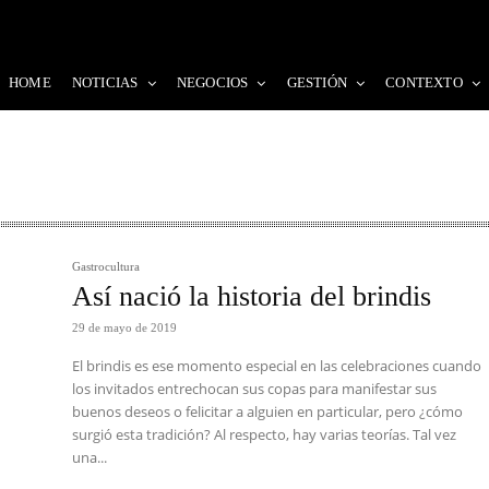
HOME
NOTICIAS
NEGOCIOS
GESTIÓN
CONTEXTO
Gastrocultura
Así nació la historia del brindis
29 de mayo de 2019
El brindis es ese momento especial en las celebraciones cuando
los invitados entrechocan sus copas para manifestar sus
buenos deseos o felicitar a alguien en particular, pero ¿cómo
surgió esta tradición? Al respecto, hay varias teorías. Tal vez
una...