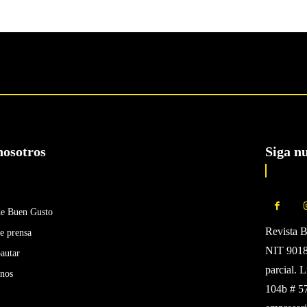
nosotros
Siga n
de Buen Gusto
Revista 
e prensa
NIT 90185
autar
parcial. 
enos
104b # 5