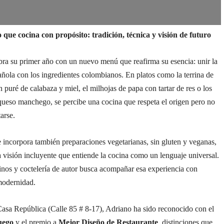
 que cocina con propósito: tradición, técnica y visión de futuro
bra su primer año con un nuevo menú que reafirma su esencia: unir la
añola con los ingredientes colombianos. En platos como la terrina de
n puré de calabaza y miel, el milhojas de papa con tartar de res o los
queso manchego, se percibe una cocina que respeta el origen pero no
arse.
e incorpora también preparaciones vegetarianas, sin gluten y veganas,
a visión incluyente que entiende la cocina como un lenguaje universal.
inos y coctelería de autor busca acompañar esa experiencia con
modernidad.
asa República (Calle 85 # 8-17), Adriano ha sido reconocido con el
uego
y el premio a
Mejor Diseño de Restaurante
, distinciones que