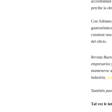
accesibilidad
percibe la ob
Con Adriano,
gastronómicos
construir una
del oficio.
Revista Buen
empresarios 
mantenerse al
industria,
su
También pued
Tal vez le in