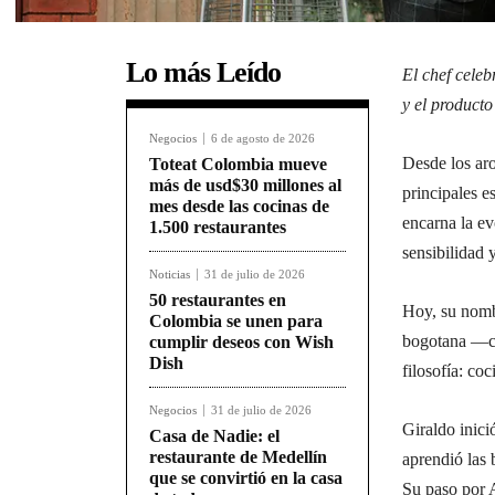
Lo más Leído
El chef cele
y el product
Negocios
6 de agosto de 2026
Desde los aro
Toteat Colombia mueve
más de usd$30 millones al
principales e
mes desde las cocinas de
encarna la e
1.500 restaurantes
sensibilidad 
Noticias
31 de julio de 2026
50 restaurantes en
Hoy, su nomb
Colombia se unen para
bogotana —c
cumplir deseos con Wish
Dish
filosofía: co
Negocios
31 de julio de 2026
Giraldo inic
Casa de Nadie: el
restaurante de Medellín
aprendió las
que se convirtió en la casa
Su paso por A