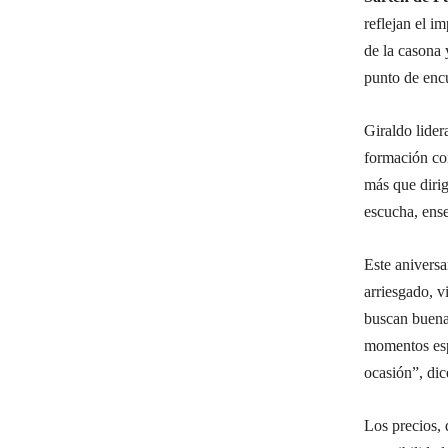
reflejan el i
de la casona
punto de encu
Giraldo lider
formación con
más que dirig
escucha, ens
Este anivers
arriesgado, 
buscan buena 
momentos esp
ocasión”, dic
Los precios, 