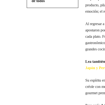
de todos
producto, pil
emoción; el r
Al regresar a
apostaron por
cada plato. F
gastronómico 
grandes cocin
Lea tambié
Japón y Per
Su espíritu 
créole con m
gourmet prem