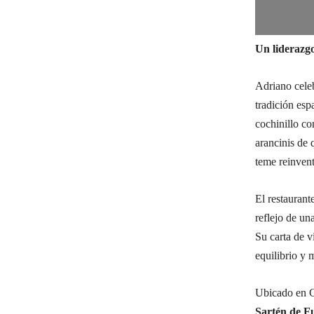
Un liderazgo
Adriano cele
tradición esp
cochinillo co
arancinis de 
teme reinvent
El restaurant
reflejo de un
Su carta de v
equilibrio y 
Ubicado en C
Sartén de F