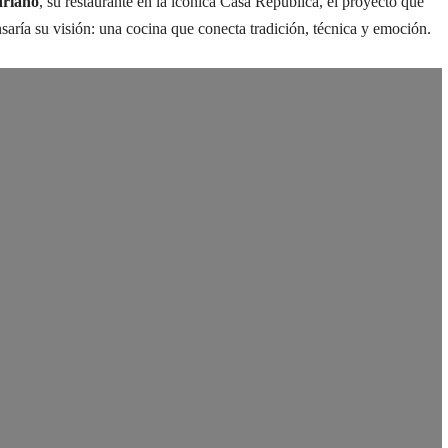
riano
, su restaurante en la icónica Casa República, el proyecto que
aría su visión: una cocina que conecta tradición, técnica y emoción.