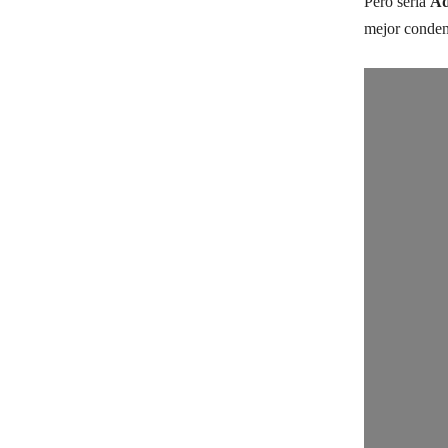
Pero sería
Ad
mejor condens