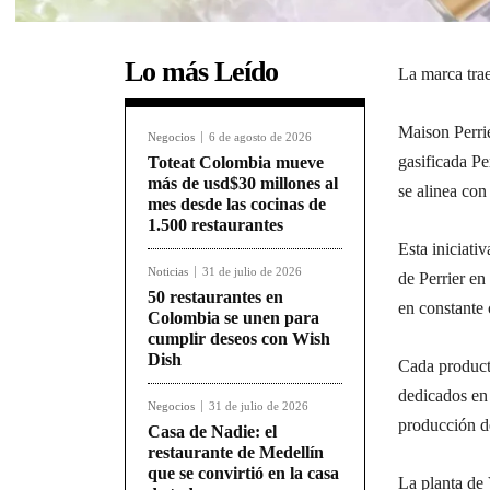
Lo más Leído
La marca tra
Maison Perrie
Negocios
6 de agosto de 2026
gasificada P
Toteat Colombia mueve
más de usd$30 millones al
se alinea con
mes desde las cocinas de
1.500 restaurantes
Esta iniciati
Noticias
31 de julio de 2026
de Perrier en
50 restaurantes en
en constante 
Colombia se unen para
cumplir deseos con Wish
Dish
Cada product
dedicados en 
Negocios
31 de julio de 2026
producción de
Casa de Nadie: el
restaurante de Medellín
que se convirtió en la casa
La planta de 