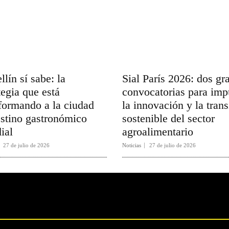
lín sí sabe: la
Sial París 2026: dos gr
tegia que está
convocatorias para imp
formando a la ciudad
la innovación y la trans
stino gastronómico
sostenible del sector
ial
agroalimentario
27 de julio de 2026
Noticias
27 de julio de 2026