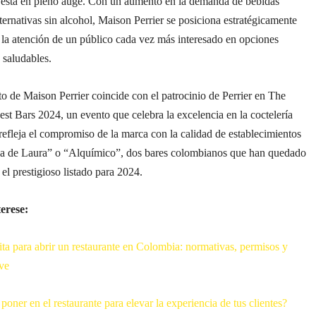
está en pleno auge. Con un aumento en la demanda de bebidas
ernativas sin alcohol, Maison Perrier se posiciona estratégicamente
 la atención de un público cada vez más interesado en opciones
y saludables.
o de Maison Perrier coincide con el patrocinio de Perrier en The
st Bars 2024, un evento que celebra la excelencia en la coctelería
refleja el compromiso de la marca con la calidad de establecimientos
a de Laura” o “Alquímico”, dos bares colombianos que han quedado
el prestigioso listado para 2024.
terese:
ta para abrir un restaurante en Colombia: normativas, permisos y
ave
oner en el restaurante para elevar la experiencia de tus clientes?