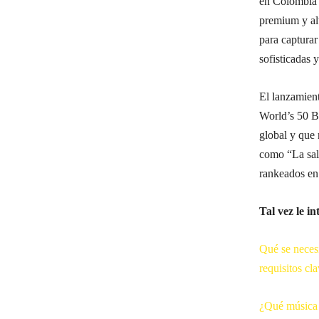
en Colombia 
premium y alt
para capturar
sofisticadas 
El lanzamient
World’s 50 Be
global y que 
como “La sal
rankeados en 
Tal vez le in
Qué se necesi
requisitos cl
¿Qué música p