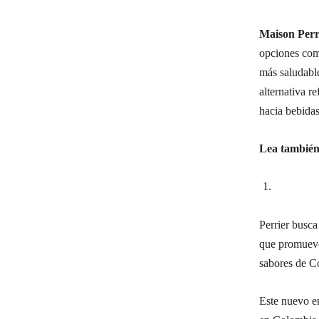
Maison Perr
opciones com
más saludable
alternativa r
hacia bebida
Lea tambié
Perrier busca
que promueve 
sabores de C
Este nuevo en