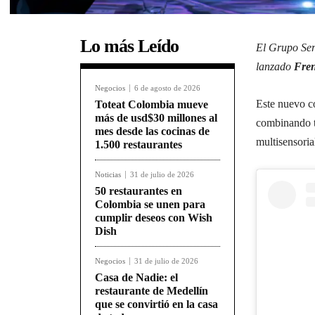
Lo más Leído
El Grupo Ser
lanzado
Fren
Negocios
6 de agosto de 2026
Este nuevo co
Toteat Colombia mueve
más de usd$30 millones al
combinando te
mes desde las cocinas de
multisensoria
1.500 restaurantes
Noticias
31 de julio de 2026
50 restaurantes en
Colombia se unen para
cumplir deseos con Wish
Dish
Negocios
31 de julio de 2026
Casa de Nadie: el
restaurante de Medellín
que se convirtió en la casa