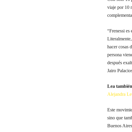
viaje por 10
complementa 
“Frenessi es 
Literalmente
hacer cosas 
persona viene
después exalt
Jairo Palaci
Lea también
Alejandra Le
Este movimie
sino que tam
Buenos Aires