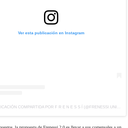
Ver esta publicación en Instagram
UNA PUBLICACIÓN COMPARTIDA POR F R E N E S S Í (@FRENESSI.UNIVERSE)
uestos, la propuesta de Frenessi 2.0 es llevar a sus comensales a un