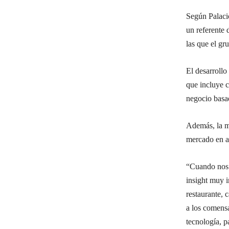
Según Palaci
un referente 
las que el gr
El desarrollo
que incluye c
negocio basad
Además, la ma
mercado en au
“Cuando nos 
insight muy i
restaurante,
a los comensa
tecnología, p