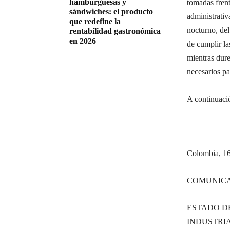
hamburguesas y
tomadas frent
sándwiches: el producto
administrativ
que redefine la
nocturno, del
rentabilidad gastronómica
en 2026
de cumplir la
mientras dure
necesarios pa
A continuaci
Colombia, 16
COMUNICA
ESTADO D
INDUSTRI