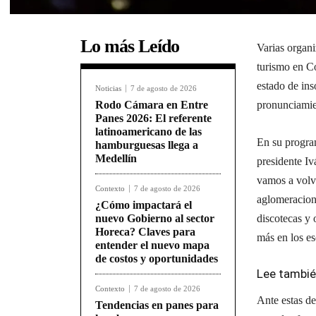
Lo más Leído
Varias organi
turismo en C
estado de ins
Noticias
7 de agosto de 2026
Rodo Cámara en Entre
pronunciamien
Panes 2026: El referente
latinoamericano de las
En su program
hamburguesas llega a
Medellín
presidente I
vamos a volve
Contexto
7 de agosto de 2026
aglomeracione
¿Cómo impactará el
nuevo Gobierno al sector
discotecas y 
Horeca? Claves para
más en los e
entender el nuevo mapa
de costos y oportunidades
Lee también
Contexto
7 de agosto de 2026
Ante estas de
Tendencias en panes para