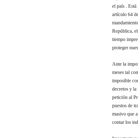
el país . Est
artículo 64 
mandamiento 
República, el
tiempo imprec
proteger nues
Ante la impos
meses tal com
imposible con
decretos y la
petición al P
puestos de tr
masivo que af
contar los in