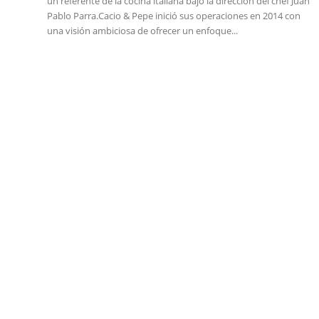
un referente de la cocina italiana bajo la dirección del chef Juan
Pablo Parra.Cacio & Pepe inició sus operaciones en 2014 con
una visión ambiciosa de ofrecer un enfoque...