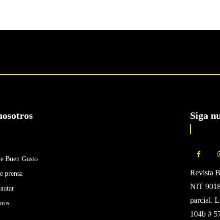
nosotros
Siga n
de Buen Gusto
Revista 
e prensa
NIT 90185
autar
parcial. 
enos
104b # 5