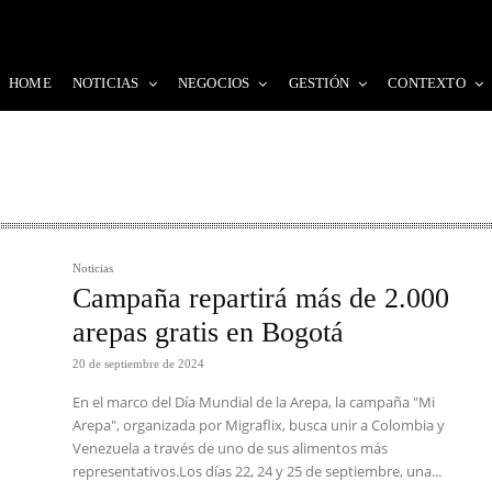
HOME
NOTICIAS
NEGOCIOS
GESTIÓN
CONTEXTO
Noticias
Campaña repartirá más de 2.000
arepas gratis en Bogotá
20 de septiembre de 2024
En el marco del Día Mundial de la Arepa, la campaña "Mi
Arepa", organizada por Migraflix, busca unir a Colombia y
Venezuela a través de uno de sus alimentos más
representativos.Los días 22, 24 y 25 de septiembre, una...