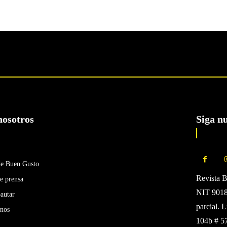
nosotros
Siga n
de Buen Gusto
Revista 
e prensa
NIT 90185
autar
parcial. 
enos
104b # 5