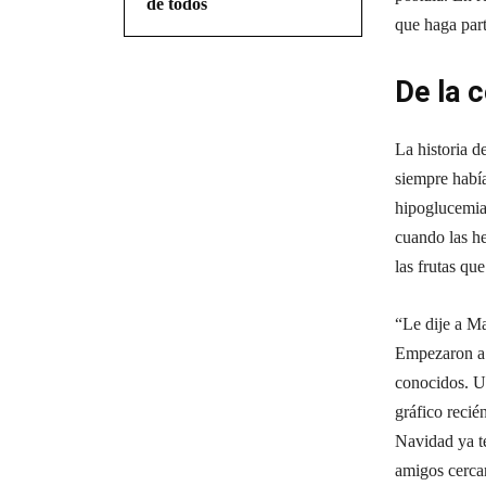
de todos
que haga part
De la 
La historia 
siempre habí
hipoglucemia
cuando las h
las frutas qu
“Le dije a M
Empezaron a h
conocidos. Un
gráfico recié
Navidad ya te
amigos cerca