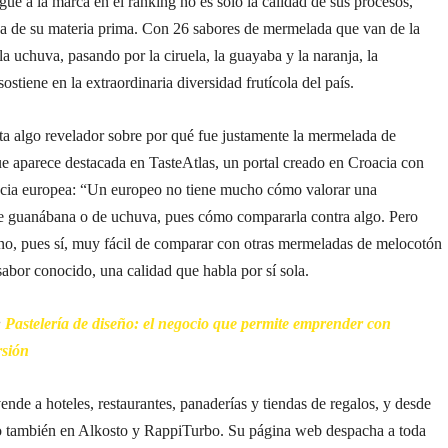
gue a la marca en el ranking no es solo la calidad de sus procesos,
za de su materia prima. Con 26 sabores de mermelada que van de la
a uchuva, pasando por la ciruela, la guayaba y la naranja, la
ostiene en la extraordinaria diversidad frutícola del país.
ta algo revelador sobre por qué fue justamente la mermelada de
e aparece destacada en TasteAtlas, un portal creado en Croacia con
encia europea: “Un europeo no tiene mucho cómo valorar una
 guanábana o de uchuva, pues cómo compararla contra algo. Pero
no, pues sí, muy fácil de comparar con otras mermeladas de melocotón
sabor conocido, una calidad que habla por sí sola.
:
Pastelería de diseño: el negocio que permite emprender con
rsión
nde a hoteles, restaurantes, panaderías y tiendas de regalos, y desde
o también en Alkosto y RappiTurbo. Su página web despacha a toda