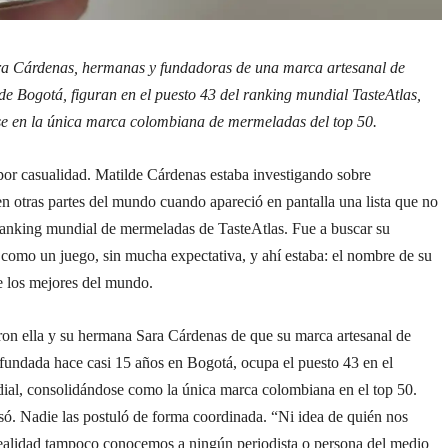
ra Cárdenas, hermanas y fundadoras de una marca artesanal de
e Bogotá, figuran en el puesto 43 del ranking mundial TasteAtlas,
se en la única marca colombiana de mermeladas del top 50.
por casualidad. Matilde Cárdenas estaba investigando sobre
 otras partes del mundo cuando apareció en pantalla una lista que no
 ranking mundial de mermeladas de TasteAtlas. Fue a buscar su
 como un juego, sin mucha expectativa, y ahí estaba: el nombre de su
e los mejores del mundo.
ron ella y su hermana Sara Cárdenas de que su marca artesanal de
fundada hace casi 15 años en Bogotá, ocupa el puesto 43 en el
ial, consolidándose como la única marca colombiana en el top 50.
só. Nadie las postuló de forma coordinada. “Ni idea de quién nos
realidad tampoco conocemos a ningún periodista o persona del medio