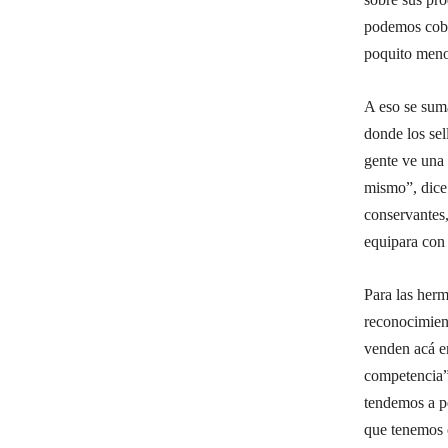
podemos cobra
poquito meno
A eso se sum
donde los se
gente ve una 
mismo”, dice 
conservantes,
equipara con 
Para las herm
reconocimien
venden acá e
competencia”
tendemos a p
que tenemos 