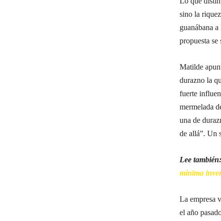
Lo que distin
sino la rique
guanábana a l
propuesta se s
Matilde apun
durazno la qu
fuerte influ
mermelada de
una de duraz
de allá”. Un 
Lee también
mínima inve
La empresa ve
el año pasad