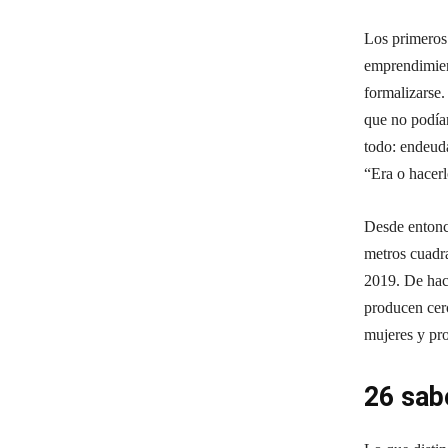
Los primeros 
emprendimient
formalizarse.
que no podía
todo: endeuda
“Era o hacerl
Desde entonc
metros cuadr
2019. De hac
producen cer
mujeres y pro
26 sab