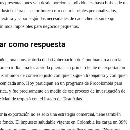
us presentaciones van desde porciones individuales hasta bolsas de un
industria. Para el sector horeca ofrecen microlotes personalizados,
textura y sabor según las necesidades de cada cliente, sin exigir
nimos imposibles para negocios pequeños.
ar como respuesta
años, una convocatoria de la Gobernación de Cundinamarca con la
ercio Italiana les abrió la puerta a su primer cliente de exportación
 distribuidor de comercio justo con quien siguen trabajando y con quien
recen cada año. Hoy participan en un programa de Procolombia para
rica, y fue precisamente en medio de ese proceso de investigación de
Matilde tropezó con el listado de TasteAtlas.
r la exportación no es solo una estrategia comercial, tiene también
de fondo. El impuesto saludable vigente en Colombia les carga un 39%
oductos, mientras que en exportación no aplica ninguno. “Nosotros