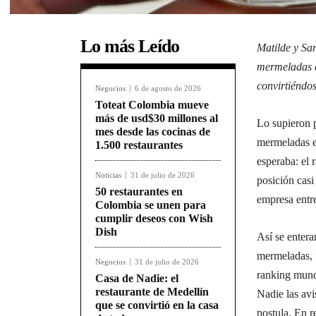
Lo más Leído
Matilde y Sa
mermeladas d
convirtiéndo
Negocios
6 de agosto de 2026
Toteat Colombia mueve
más de usd$30 millones al
Lo supieron 
mes desde las cocinas de
mermeladas en
1.500 restaurantes
esperaba: el
Noticias
31 de julio de 2026
posición casi
50 restaurantes en
empresa entr
Colombia se unen para
cumplir deseos con Wish
Dish
Así se entera
mermeladas, 
Negocios
31 de julio de 2026
ranking mund
Casa de Nadie: el
restaurante de Medellín
Nadie las avi
que se convirtió en la casa
postula. En 