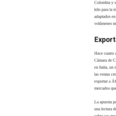
Colombia y s
kilo para la 
adaptados en 
volúmenes mí
Export
Hace cuatro 
Cámara de Com
en Italia, un
las ventas c
exportar a Áf
mercados que 
La apuesta po
una lectura 
sobre sus pr