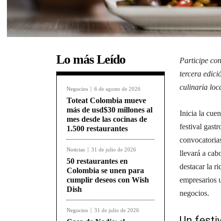
Lo más Leído
Participe con
tercera edici
culinaria loc
Negocios
6 de agosto de 2026
Toteat Colombia mueve
más de usd$30 millones al
Inicia la cuen
mes desde las cocinas de
festival gas
1.500 restaurantes
convocatorias
Noticias
31 de julio de 2026
llevará a cab
50 restaurantes en
destacar la r
Colombia se unen para
cumplir deseos con Wish
empresarios u
Dish
negocios.
Negocios
31 de julio de 2026
Un festi