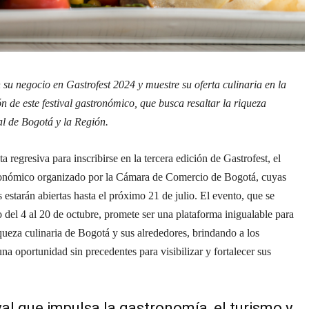
 su negocio en Gastrofest 2024 y muestre su oferta culinaria en la
ón de este festival gastronómico, que busca resaltar la riqueza
al de Bogotá y la Región.
ta regresiva para inscribirse en la tercera edición de Gastrofest, el
tronómico organizado por la Cámara de Comercio de Bogotá, cuyas
 estarán abiertas hasta el próximo 21 de julio. El evento, que se
o del 4 al 20 de octubre, promete ser una plataforma inigualable para
iqueza culinaria de Bogotá y sus alrededores, brindando a los
na oportunidad sin precedentes para visibilizar y fortalecer sus
val que impulsa la gastronomía, el turismo y