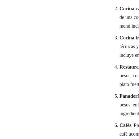
Cocina c
de una coc
menú incl
Cocina tr
técnicas 
incluye en
Restaura
pesos, co
plato fuer
Panadería
pesos, enf
ingredient
Cafés
: P
café acom