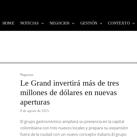
HOME
NOTICIAS
NEGOCIOS
GESTIÓN
CONTEXTO
Negocios
Le Grand invertirá más de tres
millones de dólares en nuevas
aperturas
8 de agosto de 2025
El grupo gastronómico ampliará su presencia en la capital
colombiana con tres nuevos locales y prepara su expansión
fuera de la ciudad con un nuevo concepto italiano.El grupo