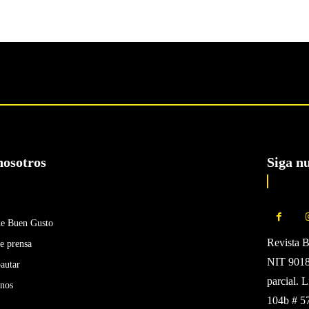
nosotros
Siga n
de Buen Gusto
Revista 
e prensa
NIT 90185
autar
parcial. 
enos
104b # 5