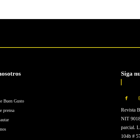
nosotros
Siga n
de Buen Gusto
Revista 
e prensa
NIT 90185
autar
parcial. 
enos
104b # 5