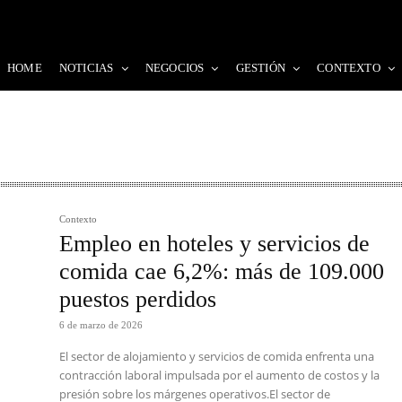
HOME
NOTICIAS
NEGOCIOS
GESTIÓN
CONTEXTO
Contexto
Empleo en hoteles y servicios de
comida cae 6,2%: más de 109.000
puestos perdidos
6 de marzo de 2026
El sector de alojamiento y servicios de comida enfrenta una
contracción laboral impulsada por el aumento de costos y la
presión sobre los márgenes operativos.El sector de