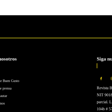
nosotros
Siga n
de Buen Gusto
Revista 
e prensa
NIT 90185
autar
parcial. 
enos
104b # 5