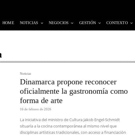
HOME
NOTICIAS
NEGOCIOS
GESTIÓN
CONTEXTO
a
Noticias
Dinamarca propone reconocer
oficialmente la gastronomía como
forma de arte
16 de febrero de 2026
La iniciativa del ministro de Cultura Jakob Engel-Schmidt
situaría a la cocina contemporánea al mismo nivel que
disciplinas artísticas tradicionales, con acceso a financiación