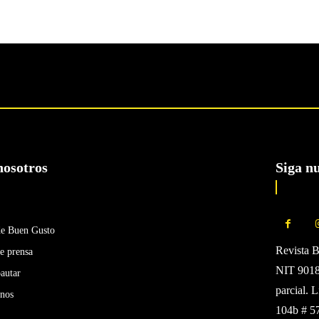
nosotros
Siga n
de Buen Gusto
Revista 
e prensa
NIT 90185
autar
parcial. 
enos
104b # 5