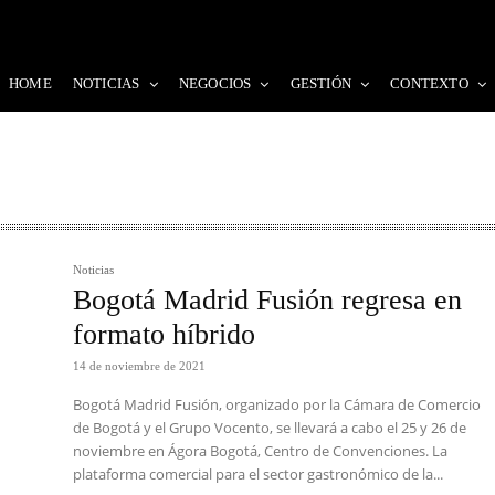
HOME
NOTICIAS
NEGOCIOS
GESTIÓN
CONTEXTO
Noticias
Bogotá Madrid Fusión regresa en
formato híbrido
14 de noviembre de 2021
Bogotá Madrid Fusión, organizado por la Cámara de Comercio
de Bogotá y el Grupo Vocento, se llevará a cabo el 25 y 26 de
noviembre en Ágora Bogotá, Centro de Convenciones. La
plataforma comercial para el sector gastronómico de la...