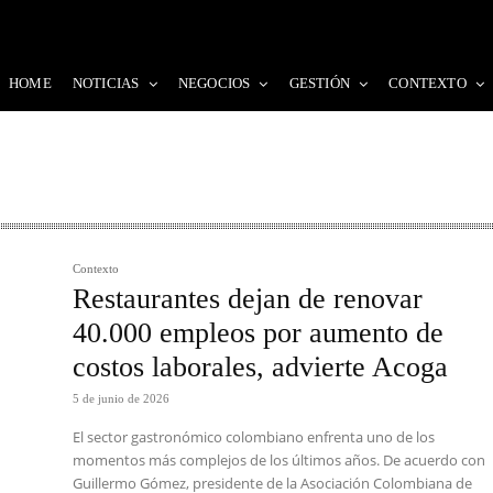
HOME
NOTICIAS
NEGOCIOS
GESTIÓN
CONTEXTO
Contexto
Restaurantes dejan de renovar
40.000 empleos por aumento de
costos laborales, advierte Acoga
5 de junio de 2026
El sector gastronómico colombiano enfrenta uno de los
momentos más complejos de los últimos años. De acuerdo con
Guillermo Gómez, presidente de la Asociación Colombiana de