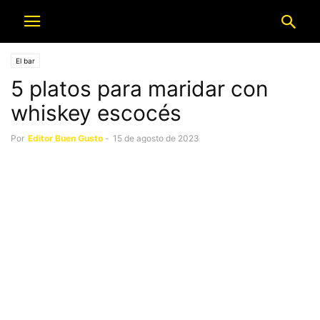
El bar
5 platos para maridar con
whiskey escocés
Por
Editor Buen Gusto
-
15 de agosto de 2023