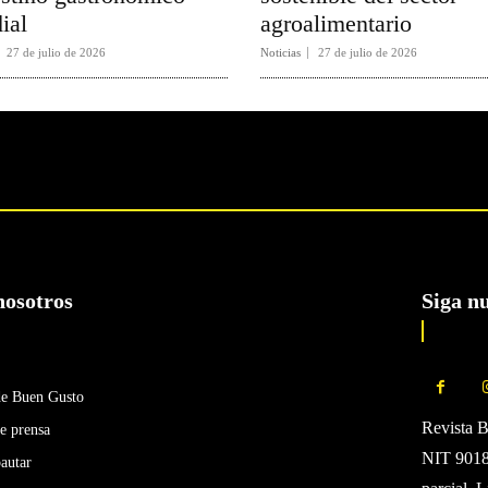
ial
agroalimentario
27 de julio de 2026
Noticias
27 de julio de 2026
nosotros
Siga n
de Buen Gusto
Revista 
e prensa
NIT 90185
autar