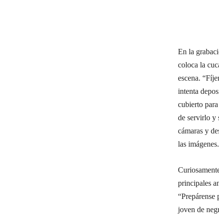
En la grabac
coloca la cuc
escena. “Fíje
intenta depos
cubierto para
de servirlo y
cámaras y des
las imágenes.
Curiosamente
principales a
“Prepárense p
joven de negr