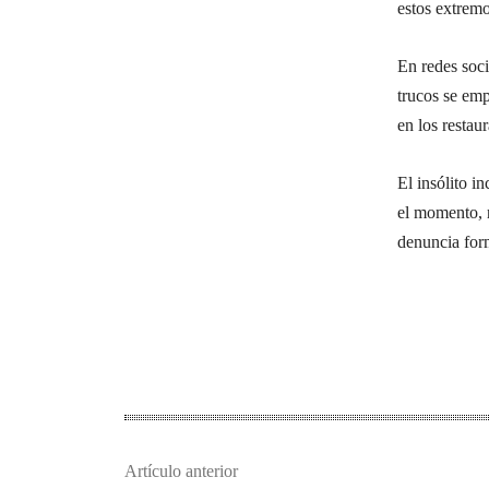
estos extremo
En redes soc
trucos se em
en los restaur
El insólito i
el momento, n
denuncia for
Artículo anterior