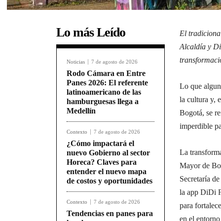
Lo más Leído
El tradiciona
Alcaldía y D
transformació
Noticias
7 de agosto de 2026
Rodo Cámara en Entre
Panes 2026: El referente
Lo que alguna
latinoamericano de las
la cultura y,
hamburguesas llega a
Medellín
Bogotá, se re
imperdible p
Contexto
7 de agosto de 2026
¿Cómo impactará el
La transforma
nuevo Gobierno al sector
Horeca? Claves para
Mayor de Bog
entender el nuevo mapa
Secretaría de
de costos y oportunidades
la app DiDi 
Contexto
7 de agosto de 2026
para fortalec
Tendencias en panes para
en el entorno 