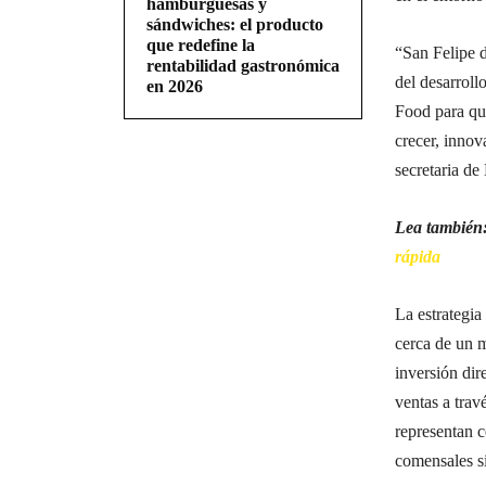
hamburguesas y
sándwiches: el producto
que redefine la
“San Felipe 
rentabilidad gastronómica
del desarrol
en 2026
Food para qu
crecer, innov
secretaria d
Lea también
rápida
La estrategia
cerca de un m
inversión dir
ventas a tra
representan c
comensales si