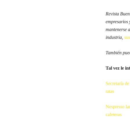
Revista Buen
empresarios 
mantenerse al
industria,
su
También pued
Tal vez le in
Secretaría de
ratas
Nespresso la
cafeteras