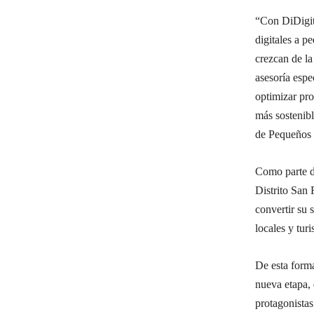
“Con DiDigit
digitales a p
crezcan de l
asesoría espe
optimizar pro
más sostenib
de Pequeños
Como parte d
Distrito San 
convertir su
locales y turi
De esta forma
nueva etapa, 
protagonistas 