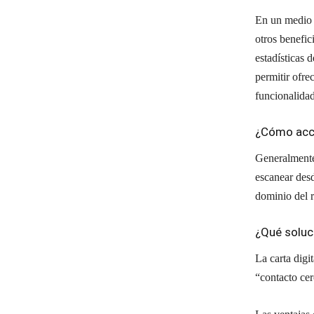
En un medio p
otros benefic
estadísticas 
permitir ofre
funcionalidad
¿Cómo acce
Generalmente
escanear desd
dominio del r
¿Qué soluc
La carta digi
“contacto cer