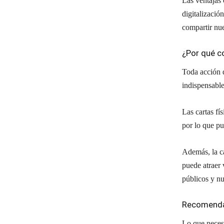
Las ventajas 
digitalizació
compartir nue
¿Por qué co
Toda acción q
indispensable
Las cartas fí
por lo que pu
Además, la ca
puede atraer 
públicos y nu
Recomendac
Lo que necesi