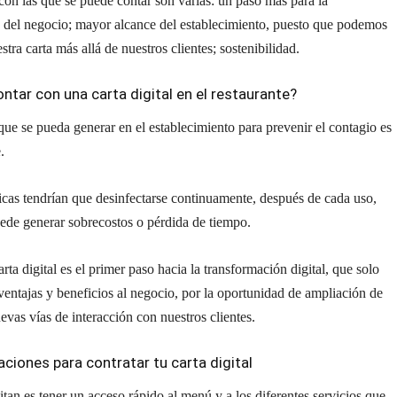
con las que se puede contar son varias: un paso más para la
n del negocio; mayor alcance del establecimiento, puesto que podemos
stra carta más allá de nuestros clientes; sostenibilidad.
ntar con una carta digital en el restaurante?
ue se pueda generar en el establecimiento para prevenir el contagio es
.
sicas tendrían que desinfectarse continuamente, después de cada uso,
ede generar sobrecostos o pérdida de tiempo.
rta digital es el primer paso hacia la transformación digital, que solo
ventajas y beneficios al negocio, por la oportunidad de ampliación de
evas vías de interacción con nuestros clientes.
iones para contratar tu carta digital
tan es tener un acceso rápido al menú y a los diferentes servicios que