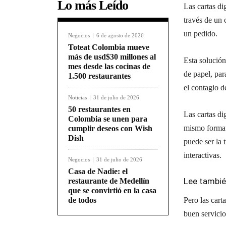
Lo más Leído
Las cartas di
través de un
un pedido.
Negocios
6 de agosto de 2026
Toteat Colombia mueve
más de usd$30 millones al
Esta solución
mes desde las cocinas de
de papel, par
1.500 restaurantes
el contagio d
Noticias
31 de julio de 2026
50 restaurantes en
Las cartas di
Colombia se unen para
mismo formato
cumplir deseos con Wish
Dish
puede ser la 
interactivas.
Negocios
31 de julio de 2026
Casa de Nadie: el
Lee tambi
restaurante de Medellín
que se convirtió en la casa
de todos
Pero las cart
buen servicio