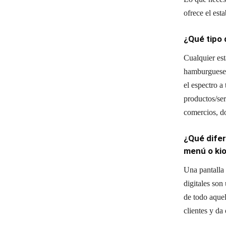
ofrece el est
¿Qué tipo 
Cualquier est
hamburgueserí
el espectro a
productos/ser
comercios, do
¿Qué difer
menú o ki
Una pantalla 
digitales son
de todo aquel
clientes y d