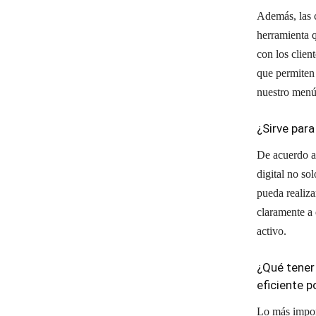
Además, las c
herramienta q
con los clien
que permiten 
nuestro menú
¿Sirve para
De acuerdo al
digital no so
pueda realiza
claramente a 
activo.
¿Qué tener 
eficiente p
Lo más impor