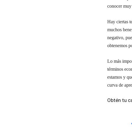
conocer muy b
Hay ciertas t
muchos benefi
negativo, pue
obtenemos po
Lo más import
términos eco
estamos y que
curva de apren
Obtén tu ca