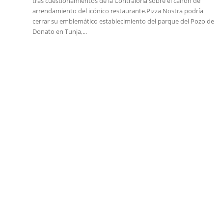
tras cuestionamientos de la Contraloría sobre el canon de
arrendamiento del icónico restaurante.Pizza Nostra podría
cerrar su emblemático establecimiento del parque del Pozo de
Donato en Tunja,...