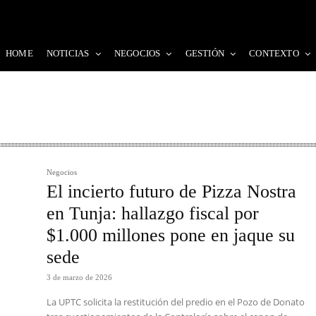
HOME
NOTICIAS
NEGOCIOS
GESTIÓN
CONTEXTO
Negocios
El incierto futuro de Pizza Nostra
en Tunja: hallazgo fiscal por
$1.000 millones pone en jaque su
sede
3 de marzo de 2026
La UPTC solicita la restitución del predio en el Pozo de Donato