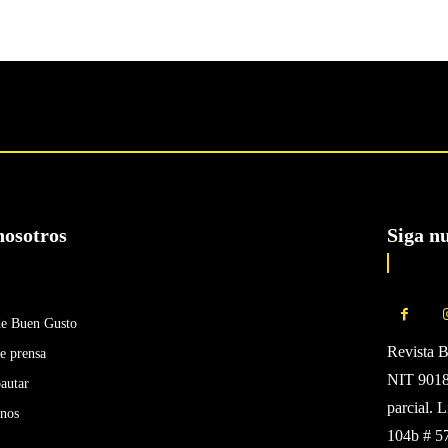
nosotros
Siga n
de Buen Gusto
Revista 
e prensa
NIT 90185
autar
parcial. 
enos
104b # 5