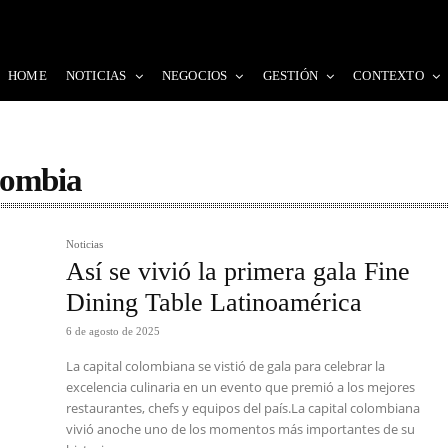
HOME
NOTICIAS
NEGOCIOS
GESTIÓN
CONTEXTO
lombia
Noticias
Así se vivió la primera gala Fine
Dining Table Latinoamérica
6 de agosto de 2025
La capital colombiana se vistió de gala para celebrar la
excelencia culinaria en un evento que premió a los mejores
restaurantes, chefs y equipos del país.La capital colombiana
vivió anoche uno de los momentos más importantes de su