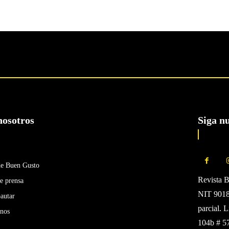
nosotros
Siga n
de Buen Gusto
Revista 
e prensa
NIT 90185
autar
parcial. 
enos
104b # 5