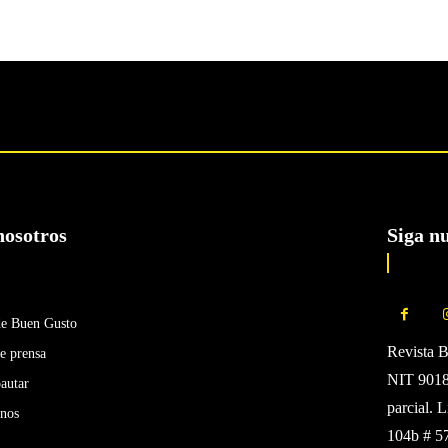
nosotros
Siga n
de Buen Gusto
Revista 
e prensa
NIT 90185
autar
parcial. 
enos
104b # 5