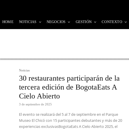
HOME
NOTICIAS
NEGOCIOS
GESTIÓN
CONTEXTO
Noticias
30 restaurantes participarán de la
tercera edición de BogotaEats A
Cielo Abierto
3 de septiembre de 2025
El evento se realizará del 5 al 7 de septiembre en el Parque
Museo El Chicó con 15 participantes debutantes y más de 20
experiencias exclusivasBogotaEats A Cielo Abierto 2025, el