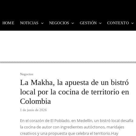
HOME
NOTICIAS
NEGOCIOS
GESTIÓN
CONTEXTO
Negocios
La Makha, la apuesta de un bistró
local por la cocina de territorio en
Colombia
1 de junio de 2026
En el corazón de El Poblado, en Medellín, un bistró local desafía
la cocina de autor con ingredientes autóctonos, maridajes
creativos y una propuesta que celebra el territorio.Hay