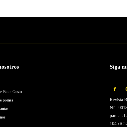
nosotros
Siga n
de Buen Gusto
Revista 
e prensa
NIT 90185
autar
parcial. 
enos
104b # 5