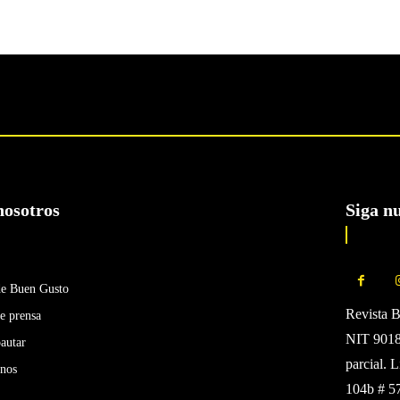
nosotros
Siga n
de Buen Gusto
Revista 
e prensa
NIT 90185
autar
parcial. 
enos
104b # 5