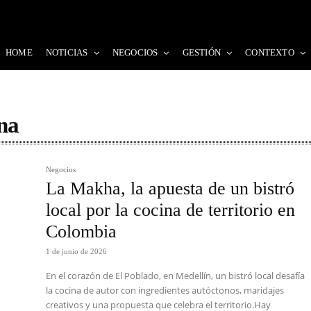
HOME
NOTICIAS
NEGOCIOS
GESTIÓN
CONTEXTO
na
Negocios
La Makha, la apuesta de un bistró
local por la cocina de territorio en
Colombia
1 de junio de 2026
En el corazón de El Poblado, en Medellín, un bistró local desafía
la cocina de autor con ingredientes autóctonos, maridajes
creativos y una propuesta que celebra el territorio.Hay