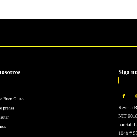
nosotros
Siga n
de Buen Gusto
Revista 
e prensa
NIT 90185
autar
parcial. 
enos
104b # 5