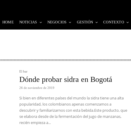
HOME
NOTICIAS
NEGOCIOS
GESTIÓN
CONTEXTO
El bar
Dónde probar sidra en Bogotá
26 de noviembre de 2019
Si bien en diferentes países del mundo la sidra tiene una alta
popularidad, los colombianos apenas comenzamos a
descubrir y familiarizarnos con esta bebida.Este producto, que
se elabora desde de la fermentación del jugo de manzanas,
recién empieza a...